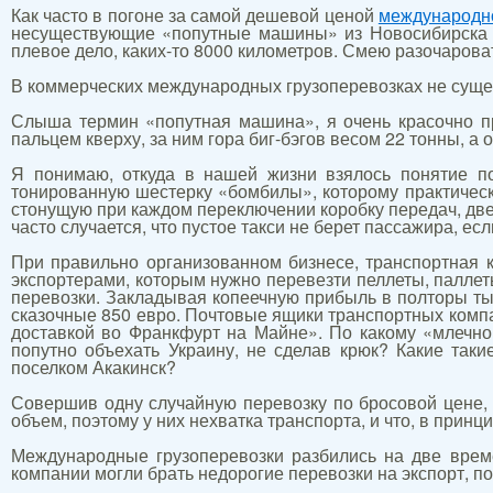
Как часто в погоне за самой дешевой ценой
международно
несуществующие «попутные машины» из Новосибирска (Ро
плевое дело, каких-то 8000 километров. Смею разочарова
В коммерческих международных грузоперевозках не сущес
Слыша термин «попутная машина», я очень красочно пр
пальцем кверху, за ним гора биг-бэгов весом 22 тонны, 
Я понимаю, откуда в нашей жизни взялось понятие по
тонированную шестерку «бомбилы», которому практически
стонущую при каждом переключении коробку передач, двер
часто случается, что пустое такси не берет пассажира, ес
При правильно организованном бизнесе, транспортная 
экспортерами, которым нужно перевезти пеллеты, паллет
перевозки. Закладывая копеечную прибыль в полторы ты
сказочные 850 евро. Почтовые ящики транспортных комп
доставкой во Франкфурт на Майне». По какому «млечн
попутно объехать Украину, не сделав крюк? Какие так
поселком Акакинск?
Совершив одну случайную перевозку по бросовой цене, 
объем, поэтому у них нехватка транспорта, и что, в принци
Международные грузоперевозки разбились на две врем
компании могли брать недорогие перевозки на экспорт, по 