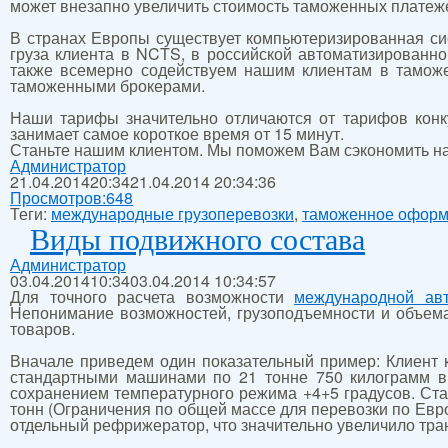
может внезапно увеличить стоимость таможенных платеж
В странах Европы существует компьютеризированная с
груза клиента в NCTS, в российской автоматизированн
также всемерно содействуем нашим клиентам в таможе
таможенными брокерами.
Наши тарифы значительно отличаются от тарифов конк
занимает самое короткое время от 15 минут.
Станьте нашим клиентом. Мы поможем Вам сэкономить на 
Администратор
21.04.2014
20:34
21.04.2014 20:34:36
Просмотров:
648
Теги:
международные грузоперевозки
,
таможенное оформ
Виды подвижного состава
Администратор
03.04.2014
10:34
03.04.2014 10:34:57
Для точного расчета возможности
международной авт
Непонимание возможностей, грузоподъемности и объема
товаров.
Вначале приведем один показательный пример: Клиент ку
стандартными машинами по 21 тонне 750 килограмм в 
сохранением температурного режима +4+5 градусов. Ст
тонн (Ограничения по общей массе для перевозки по Евро
отдельный рефрижератор, что значительно увеличило тра