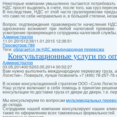
Некоторые компании умышленно пытаются потребовать о
НДС просят выделить в счете, после того, как груз перес
В последствие, НДС от этой части грузоперевозки пред
что само по себе неправильно и, в большей степени, неза
Вопрос подтверждения правомерности начисления НДС н
однозначно возникнет при любой налоговой проверке.
усмотрение проверяющего сотрудника налоговой службы.
Администратор
11.01.2015
12:36
11.01.2015 12:36:51
Просмотров:
789
Теги:
облагается ли НДС международная перевозка
Консультационные услуги по оп
Администратор
03.05.2014
00:52
03.05.2014 00:52:27
Вам нужно выполнить международную перевозку груза, а
Логистик». Поверьте, лучше позвонить +7 (495) 78-257-7
В основе консультационной стратегии ООО «Соло Логист
Наш услуги включают в себя помощь в принятии решения
консультации по доставке груза от двери до двери, т.е. п
Мы консультируем по вопросам
мультимодальных перево
до склада.
Сотрудники нашей компании консультируют наших клиен
также по оформлению всех таможенных формальностей. М
таможенных органов.