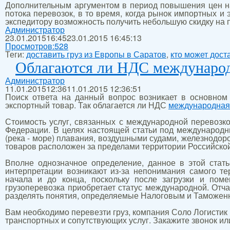
Дополнительным аргументом в период повышения цен на
потока перевозок, в то время, когда рынок импортных и 
экспедитору возможность получить небольшую скидку на п
Администратор
23.01.2015
16:45
23.01.2015 16:45:13
Просмотров:
528
Теги:
доставить груз из Европы в Саратов
,
кто может дост
Облагаются ли НДС международ
Администратор
11.01.2015
12:36
11.01.2015 12:36:51
Поиск ответа на данный вопрос возникает в основном
экспортный товар. Так облагается ли НДС
международная 
Стоимость услуг, связанных с международной перевозкой
Федерации. В целях настоящей статьи под международн
(река - море) плавания, воздушными судами, железнодор
товаров расположен за пределами территории Российско
Вполне однозначное определение, данное в этой стат
интерпретации возникают из-за непонимания самого т
начала и до конца, поскольку после загрузки и пом
грузоперевозка приобретает статус международной. Отч
разделять понятия, определяемые Налоговым и Таможен
Вам необходимо перевезти груз, компания Соло Логистик
транспортных и сопутствующих услуг. Закажите звонок ил