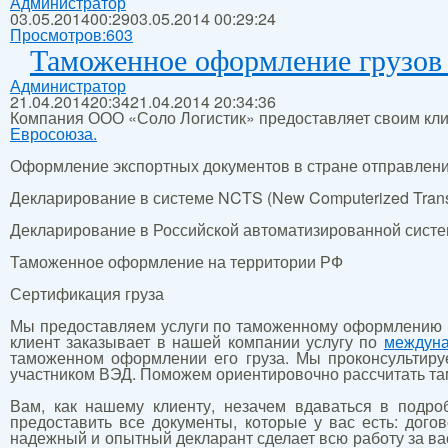
Администратор
03.05.2014
00:29
03.05.2014 00:29:24
Просмотров:
603
Таможенное оформление грузов
Администратор
21.04.2014
20:34
21.04.2014 20:34:36
Компания ООО «Соло Логистик» предоставляет своим кли
Евросоюза.
Оформление экспортных документов в стране отправления
Декларирование в системе NCTS (New Computerized Trans
Декларирование в Российской автоматизированной систе
Таможенное оформление на территории РФ
Сертификация груза
Мы предоставляем услуги по таможенному оформлению гру
клиент заказывает в нашей компании услугу по
междуна
таможенном оформлении его груза. Мы проконсультируе
участником ВЭД. Поможем ориентировочно рассчитать т
Вам, как нашему клиенту, незачем вдаваться в подр
предоставить все документы, которые у вас есть: дого
надежный и опытный декларант сделает всю работу за ва