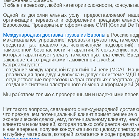
Любые перевозки, любой категории сложности, консульта
Одной из дополнительных услуг предоставляемой наш
организации перевозки и оформлении предварительног
Евросоюза. Проверка или оформление CMR (Contrat De Trans
Международная доставка грузов из Европы
в Россию подр
максимальное упрощение перевозки грузов под таможен
средства, как правило (за исключением подозрений),
таможенной безопасности и гарантий. К сожалению, п
которая гарантирует уплату таможенных платежей. Введ
закрывается сотрудниками таможенной службы.
Как реализуется:
- создание международной гарантийной цепи (МСАТ, Нац
- реализация процедуры допуска и допуск к системе МД
- осуществление перевозок на транспортных средствах, 
- создание системы электронного обмена информацией (
Мы работаем только с проверенными и надежными перев
Нет такого вопроса, связанного с международной доставко
что прежде чем потенциальный клиент примет решение о 
экономической сделки, ему, потенциальному клиенту, н
клиентом и компанией, которая только собирается начать
к нам впервые, получив консультацию по целому спектру 
и глубину материала, который излагается в ходе предвар
Администратор