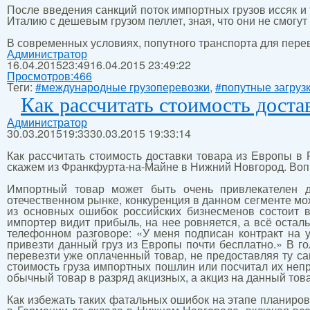
После введения санкций поток импортных грузов иссяк и
Италию с дешевым грузом пеллет, зная, что они не смогут 
В современных условиях, попутного транспорта для перев
Администратор
16.04.2015
23:49
16.04.2015 23:49:22
Просмотров:
466
Теги:
#международные грузоперевозки
,
#попутные загруз
Как рассчитать стоимость доста
Администратор
30.03.2015
19:33
30.03.2015 19:33:14
Как рассчитать стоимость доставки товара из Европы в 
скажем из Франкфурта-на-Майне в Нижний Новгород. Воп
Импортный товар может быть очень привлекателен дл
отечественном рынке, конкуренция в данном сегменте мож
из основных ошибок российских бизнесменов состоит в
импортер видит прибыль, на нее ровняется, а всё оста
телефонном разговоре: «У меня подписан контракт на 
привезти данный груз из Европы почти бесплатно.» В го
перевезти уже оплаченный товар, не предоставляя ту са
стоимость груза импортных пошлин или посчитал их непра
обычный товар в разряд акцизных, а акциз на данный тов
Как избежать таких фатальных ошибок на этапе планиров