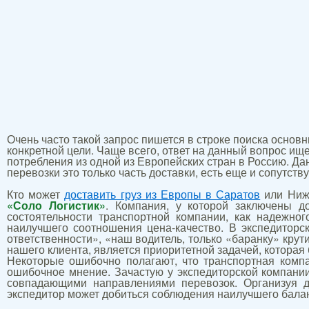
Оче
нь часто такой запрос пишется в строке поиска осно
конкретной цели. Чаще всего, ответ на данный вопрос ищ
потребления из одной из Европейских стран в Россию. Да
перевозки это только часть доставки, есть еще и сопутств
Кто может
доставить груз из Европы в Саратов
или Нижн
«Соло Логистик»
. Компания, у которой заключены д
состоятельности транспортной компании, как надежног
наилучшего соотношения цена-качество. В экспедиторск
ответственности», «наш водитель, только «баранку» крут
нашего клиента, является приоритетной задачей, которая
Некоторые ошибочно полагают, что транспортная комп
ошибочное мнение. Зачастую у экспедиторской компани
совпадающими направлениями перевозок. Организуя дл
экспедитор может добиться соблюдения наилучшего бала