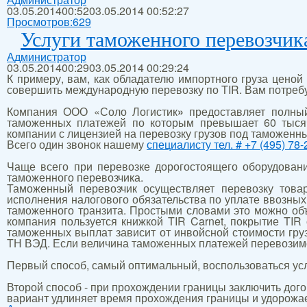
03.05.2014
00:52
03.05.2014 00:52:27
Просмотров:
629
Услуги таможенного перевозчик
Администратор
03.05.2014
00:29
03.05.2014 00:29:24
К примеру, вам, как обладателю импортного груза ценой
совершить международную перевозку по TIR. Вам потребу
Компания ООО «Соло Логистик
»
предоставляет полный
таможенных платежей по которым превышает 60 тысяч
компании с лицензией на перевозку грузов под таможенн
Всего один звонок нашему
специалисту тел. # +7 (495) 78-
Чаще всего при перевозке дорогостоящего оборудовани
таможенного перевозчика.
Таможенный перевозчик осуществляет перевозку товар
исполнения налогового обязательства по уплате ввозн
таможенного транзита. Простыми словами это можно об
компания пользуется книжкой TIR Carnet, покрытие TIR
таможенных выплат зависит от инвойсной стоимости гру
ТН ВЭД. Если величина таможенных платежей перевозимог
Первый способ, самый оптимальный, воспользоваться усл
Второй способ - при прохождении границы заключить до
вариант удлиняет время прохождения границы и удорожае