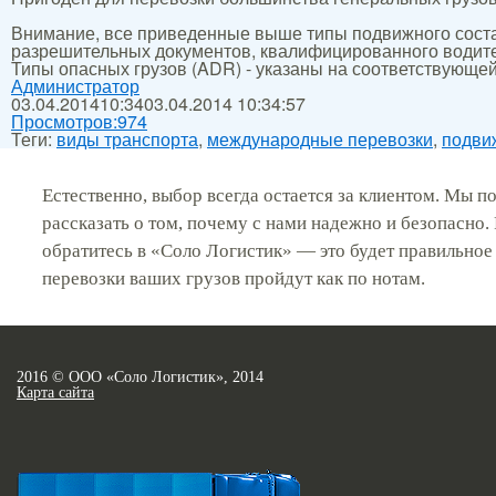
Внимание, все приведенные выше типы подвижного состав
разрешительных документов, квалифицированного водител
Типы опасных грузов (ADR) - указаны на соответствующей
Администратор
03.04.2014
10:34
03.04.2014 10:34:57
Просмотров:
974
Теги:
виды транспорта
,
международные перевозки
,
подви
Естественно, выбор всегда остается за клиентом. Мы 
рассказать о том, почему с нами надежно и безопасно. 
обратитесь в «Соло Логистик» — это будет правильное
перевозки ваших грузов пройдут как по нотам.
2016 © ООО «Соло Логистик», 2014
Карта сайта