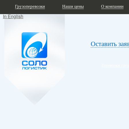
Грузоперевозки
Наши цены
О компании
In English
Оставить зая
Перевозки гру
Грузоперевозки из 
Грузоперевозки в Сербию под клю