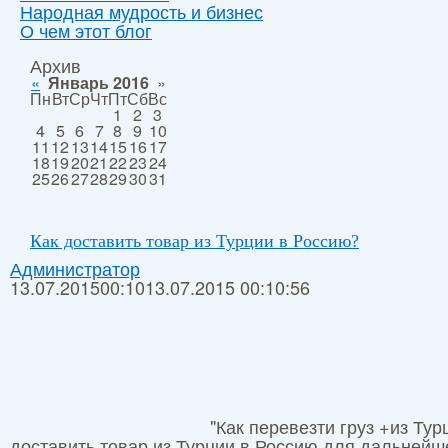
Народная мудрость и бизнес
О чем этот блог
Архив
«
Январь 2016
»
Пн
Вт
Ср
Чт
Пт
Сб
Вс
1
2
3
4
5
6
7
8
9
10
11
12
13
14
15
16
17
18
19
20
21
22
23
24
25
26
27
28
29
30
31
Как доставить товар из Турции в Россию?
Администратор
13.07.2015
00:10
13.07.2015 00:10:56
"Как перевезти груз +из Ту
доставить товар из Турции в Россию для дальнейш