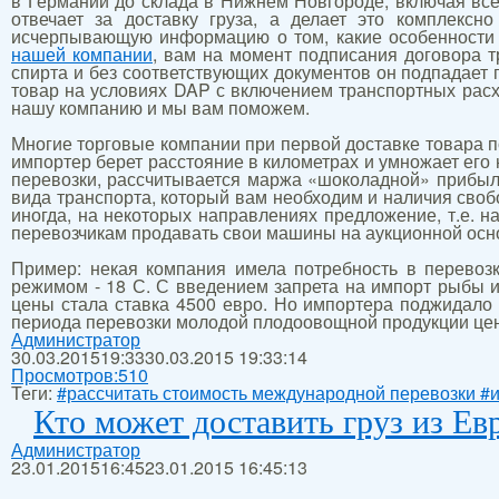
в Германии до склада в Нижнем Новгороде, включая все
отвечает за доставку груза, а делает это комплексн
исчерпывающую информацию о том, какие особенности 
нашей компании
, вам на момент подписания договора т
спирта и без соответствующих документов он подпадает
товар на условиях DAP с включением транспортных расхо
нашу компанию и мы вам поможем.
Многие торговые компании при первой доставке товара п
импортер берет расстояние в километрах и умножает его 
перевозки, рассчитывается маржа «шоколадной» прибыли.
вида транспорта, который вам необходим и наличия своб
иногда, на некоторых направлениях предложение, т.е. н
перевозчикам продавать свои машины на аукционной осн
Пример: некая компания имела потребность в перево
режимом - 18 С. С введением запрета на импорт рыбы и
цены стала ставка 4500 евро. Но импортера поджидало
периода перевозки молодой плодоовощной продукции цена
Администратор
30.03.2015
19:33
30.03.2015 19:33:14
Просмотров:
510
Теги:
#рассчитать стоимость международной перевозки #и
Кто может доставить груз из Ев
Администратор
23.01.2015
16:45
23.01.2015 16:45:13